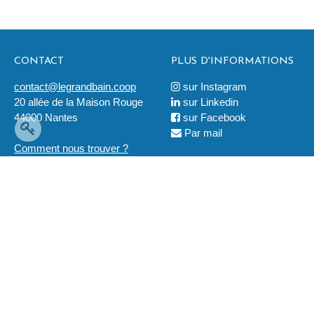
CONTACT
PLUS D'INFORMATIONS
contact@legrandbain.coop
sur Instagram

20 allée de la Maison Rouge
sur Linkedin

44000 Nantes
sur Facebook

Par mail

Comment nous trouver ?
LÉGAL
2019 © Ouvre-Boites
Tous droits réservés
Mentions légales
La coopérative est soutenue financièrement par :