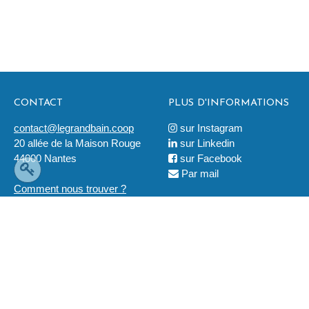
CONTACT
PLUS D'INFORMATIONS
contact@legrandbain.coop
sur Instagram

20 allée de la Maison Rouge
sur Linkedin

44000 Nantes
sur Facebook

Par mail

Comment nous trouver ?
LÉGAL
2019 © Ouvre-Boites
Tous droits réservés
Mentions légales