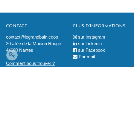
CONTACT
PLUS D'INFORMATIONS
contact@legrandbain.coop
sur Instagram

20 allée de la Maison Rouge
sur Linkedin

44000 Nantes
sur Facebook

Par mail

Comment nous trouver ?
LÉGAL
2019 © Ouvre-Boites
Tous droits réservés
Mentions légales
La coopérative est soutenue financièrement par :