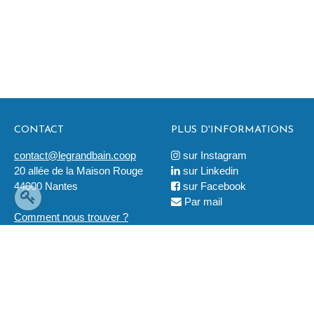
CONTACT
PLUS D'INFORMATIONS
contact@legrandbain.coop
sur Instagram

20 allée de la Maison Rouge
sur Linkedin

44000 Nantes
sur Facebook

Par mail

Comment nous trouver ?
LÉGAL
2019 © Ouvre-Boites
Tous droits réservés