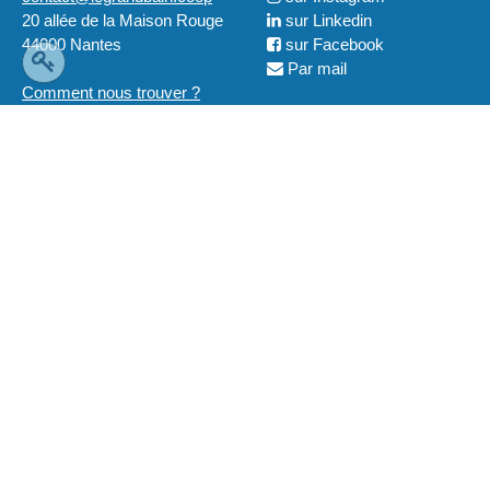
20 allée de la Maison Rouge
sur Linkedin

44000 Nantes
sur Facebook

Par mail

Comment nous trouver ?
LÉGAL
2019 © Ouvre-Boites
Tous droits réservés
Mentions légales
La coopérative est soutenue financièrement par :